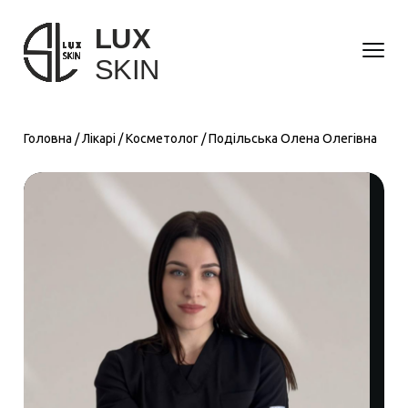
Напрямки
Головна
/
Лікарі
/
Косметолог
/
Подільська Олена Олегівна
Захворювання
Лікарі
Ціни
Аналізи
Новини
Контакти