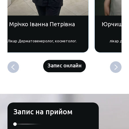
Мрічко Іванна Петрівна
Юрчишак 
Лікар Дерматовенеролог, косметолог.
лікар дер
Запис онлайн
Запис на прийом