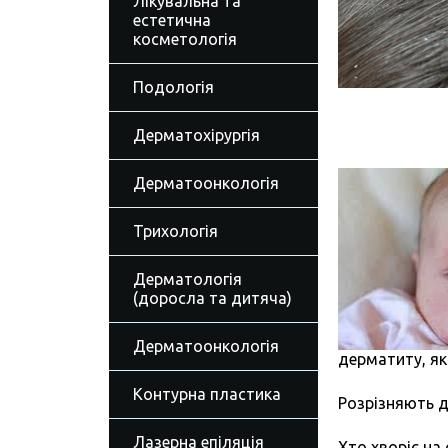
Лікувальна та
естетична
косметологія
Подологія
Дерматохірургія
Дерматоонкологія
Трихологія
Дерматологія
(доросла та дитяча)
Дерматоонкологія
дерматиту, як
Контурна пластика
Розрізняють д
Лазерна епіляція
Хто хворіє на