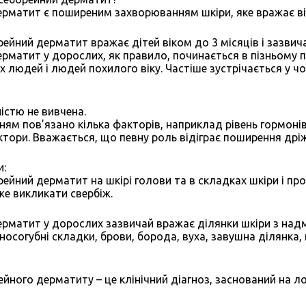
рматит є поширеним захворюванням шкіри, яке вражає ві
ейний дерматит вражає дітей віком до 3 місяців і зазвичай
рматит у дорослих, як правило, починається в пізньому п
 людей і людей похилого віку. Частіше зустрічається у чоло
ністю не вивчена.
ням пов’язано кілька факторів, наприклад рівень гормонів,
ктори. Вважається, що певну роль відіграє поширення дрі
и:
ейний дерматит на шкірі голови та в складках шкіри і п
е викликати свербіж.
рматит у дорослих зазвичай вражає ділянки шкіри з надм
носогубні складки, брови, борода, вуха, завушна ділянка, 
ейного дерматиту – це клінічний діагноз, заснований на ло