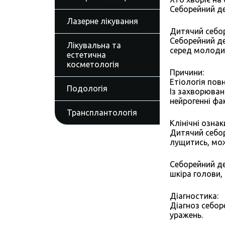
Себорейний де
Лазерне лікування
Дитячий себор
Себорейний де
Лікувальна та
серед молодих
естетична
косметологія
Причини:
Етіологія пов
Подологія
Із захворюван
нейрогенні фа
Трансплантологія
Клінічні ознак
Дитячий себор
лущитись, мож
Себорейний де
шкіра голови, 
Діагностика:
Діагноз себор
уражень.