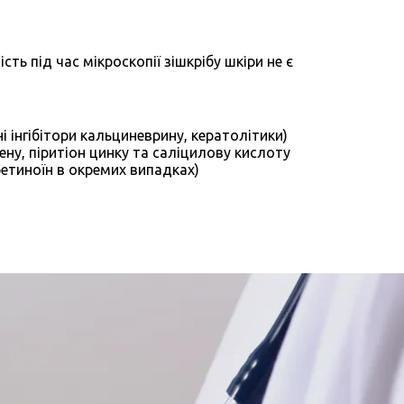
ть під час мікроскопії зішкрібу шкіри не є
ні інгібітори кальциневрину, кератолітики)
ену, піритіон цинку та саліцилову кислоту
ретиноїн в окремих випадках)