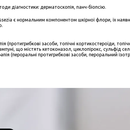
оди діагностики: дерматоскопія, панч-біопсію.
ssezia є нормальним компонентом шкірної флори, їх наявніс
ю.
пія (протигрибкові засоби, топічні кортикостероїди, топіч
шампуні, що містять кетоконазол, циклопірокс, сульфід сел
рапія (пероральні протигрибкові засоби, пероральний ізот