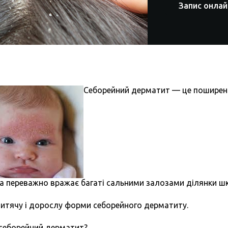
Запис онлай
Себорейний дерматит — це поширен
а переважно вражає багаті сальними залозами ділянки шк
итячу і дорослу форми себорейного дерматиту.
 себорейний дерматит?