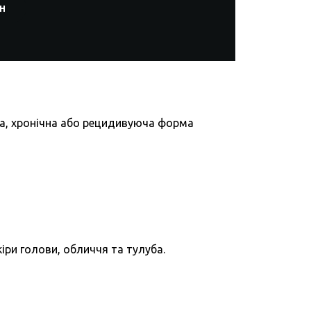
н
а, хронічна або рецидивуюча форма
іри голови, обличчя та тулуба.