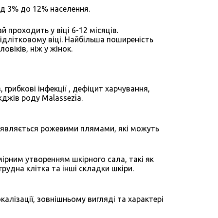
д 3% до 12% населення.
 проходить у віці 6-12 місяців.
ідлітковому віці. Найбільша поширеність
віків, ніж у жінок.
 грибкові інфекції , дефіцит харчування,
жджів роду Malassezia.
роявляється рожевими плямами, які можуть
ірним утворенням шкірного сала, такі як
грудна клітка та інші складки шкіри.
калізації, зовнішньому вигляді та характері