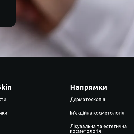
kin
Напрямки
кти
Дерматоскопія
мки
Ін‘єкційна косметологія
Лікувальна та естетична
косметологія