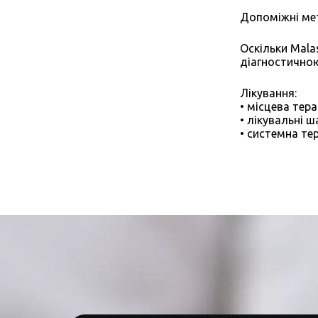
Допоміжні мет
Оскільки Mala
діагностично
Лікування:
• місцева тера
• лікувальні 
• системна те