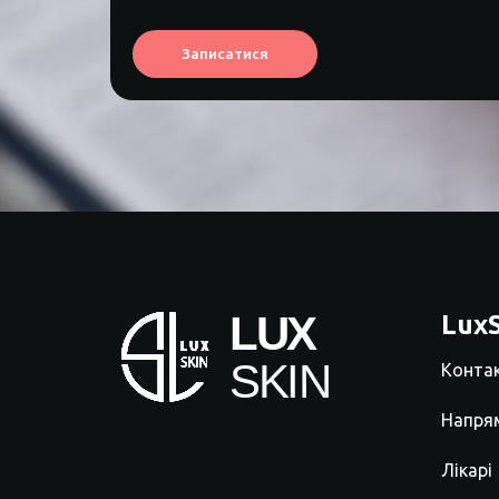
Записатися
LuxS
Конта
Напря
Лікарі