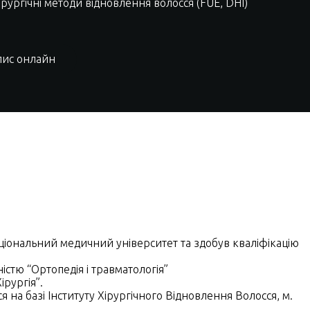
рургічні методи відновлення волосся (FUE, DHI)
пис онлайн
ціональний медичний університет та здобув кваліфікацію
істю “Ортопедія і травматологія”
ірургія”.
я на базі Iнституту Хірургічного Відновлення Волосся, м.