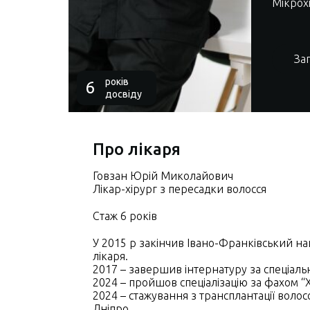
Мікрохі
За
років
6
досвіду
Про лікаря
Говзан Юрій Миколайович
Лікар-хірург з пересадки волосся
Стаж 6 років
У 2015 р закінчив Івано-Франківський на
лікаря.
2017 – завершив інтернатуру за спеціальн
2024 – пройшов спеціалізацію за фахом “Х
2024 – стажування з трансплантації волосс
Дніпро.