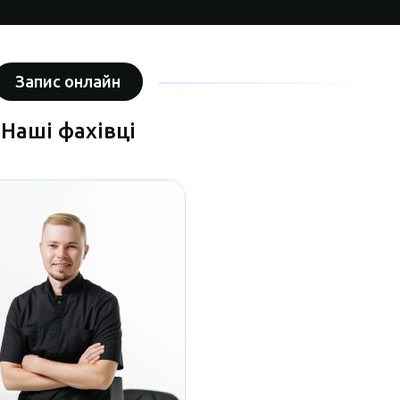
ьний медичний університет та здобув кваліфікацію лікаря. 2017 -
едія і травматологія" 2024 - пройшов спеціалізацію за фахом
 волосся на базі Iнституту Хірургічного Відновлення Волосся, м.
ро 2025 - медичний конгрес Hair Point, м.Київ 2025 - III міжнародний
Запис онлайн
візит в клініку трансплантації волосся HairPrive, м.Ґданськ,
Наші фахівці