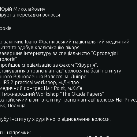
 Юрій Миколайович
ірург з пересадки волосся
років
 р закінчив Івано-Франківський національний медичний
итет та здобув кваліфікацію лікаря.
завершив інтернатуру за спеціальністю “Ортопедія і
тологія”
пройшов спеціалізацію за фахом “Хірургія”.
стажування з трансплантації волосся на базі Iнституту
чного Відновлення Волосся, м. Дніпро.
IHRS 2 practical workshop, м.Дніпро
медичний конгрес Hair Point, м.Київ
 III міжнародний Workshop “The Okuda Papers”
ознайомчий візит в клініку трансплантації волосся HairPrive,
ськ, Польща.
убу Інституту хірургічного відновлення волосся.
тні напрямки: