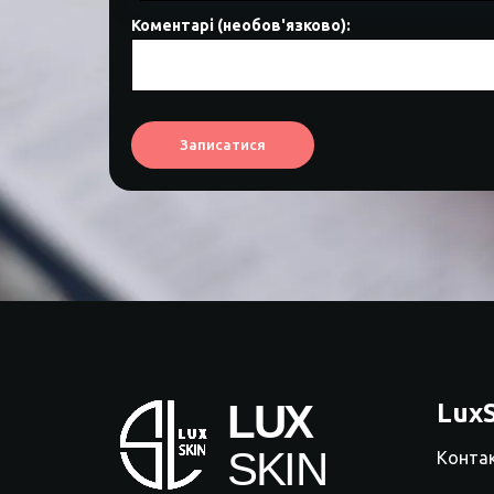
Коментарі (необов'язково):
Записатися
LuxS
Конта