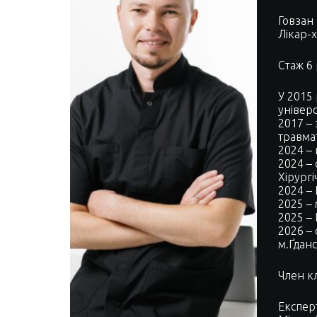
Говзан
Лікар-х
Стаж 6 
У 2015
універс
2017 – 
травма
2024 – 
2024 – 
Хірургі
2024 – 
2025 – 
2025 –
2026 – 
м.Ґдан
Член кл
Експер