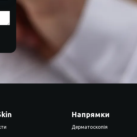
kin
Напрямки
кти
Дерматоскопія