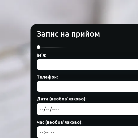
Запис на прийом
Ім'я:
Телефон:
Дата (необов'язково):
Час (необов'язково):