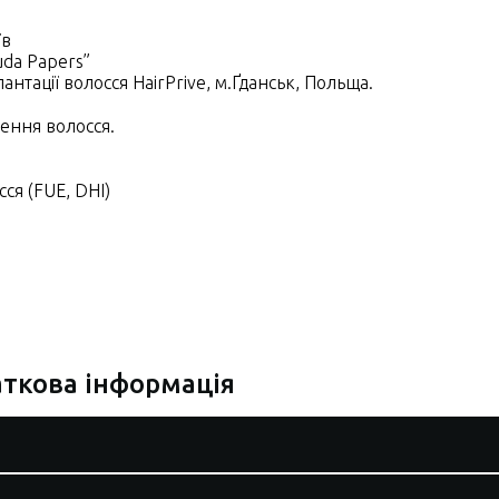
їв
uda Papers”
антації волосся HairPrive, м.Ґданськ, Польща.
лення волосся.
ся (FUE, DHI)
ткова інформація