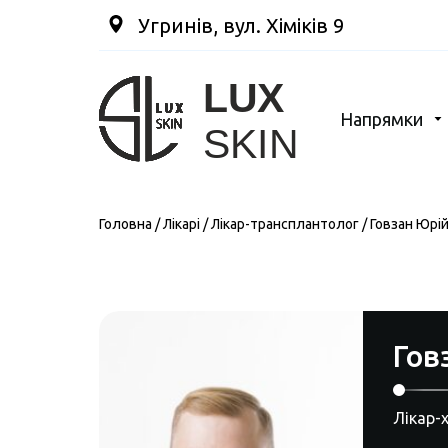
Угринів, вул. Хіміків 9
Напрямки
Головна
/
Лікарі
/
Лікар-трансплантолог
/
Говзан Юрі
Гов
Лікар-