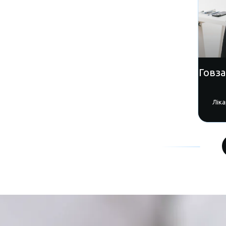
Говз
Ліка